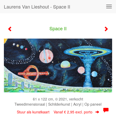
Laurens Van Lieshout - Space II
Tog
navi
Space II
61 x 122 cm, © 2021, verkocht
Tweedimensionaal | Schilderkunst | Acryl | Op paneel
Stuur als kunstkaart
Vanaf € 2,95 excl. porto