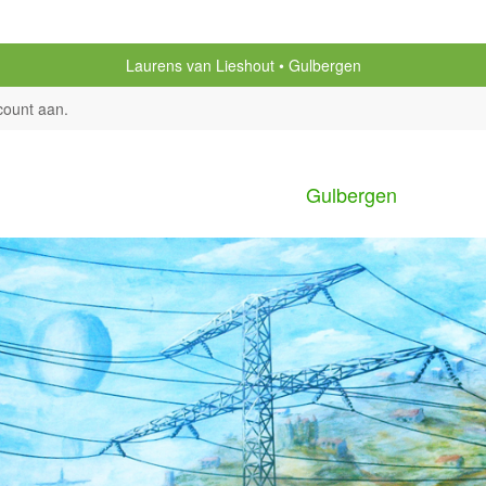
Laurens van Lieshout
Gulbergen
count aan
.
Gulbergen