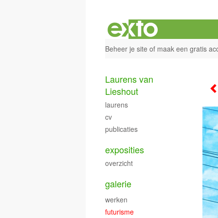
Beheer je site
of
maak een gratis ac
Laurens van
Lieshout
laurens
cv
publicaties
exposities
overzicht
galerie
werken
futurisme