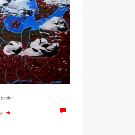
 papier
to