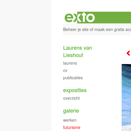
Beheer je site
of
maak een gratis ac
Laurens van
Lieshout
laurens
cv
publicaties
exposities
overzicht
galerie
werken
futurisme