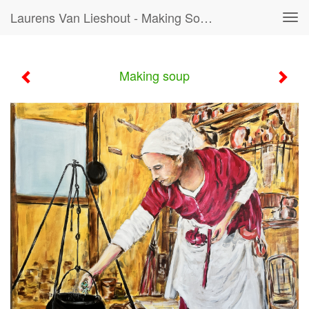
Laurens Van Lieshout - Making Soup
Tog
navi
Making soup