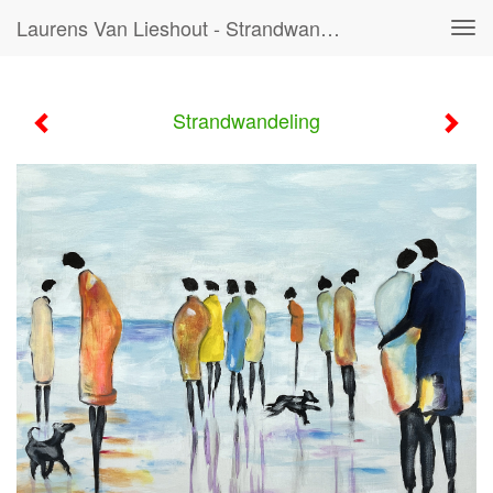
Laurens Van Lieshout - Strandwandeling
Tog
navi
Strandwandeling