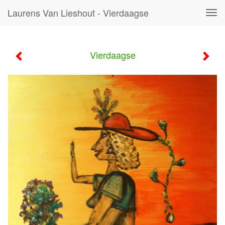
Laurens Van Lieshout - Vierdaagse
Tog
navi
Vierdaagse