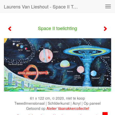
Laurens Van Lieshout - Space II Toelichting
Tog
navi
Space II toelichting
61 x 122 cm, © 2020, niet te koop
Tweedimensionaal | Schilderkunst | Acryl | Op paneel
Getoond op
Atelier Vaanakkercollectief